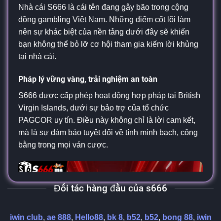
Nhà cái S666 là cái tên đang gây bão trong cộng
đồng gambling Việt Nam. Những điểm cốt lõi làm
nên sự khác biệt của nền tảng dưới đây sẽ khiến
bạn không thể bỏ lỡ cơ hội tham gia kiếm lời khủng
tại nhà cái.
Pháp lý vững vàng, trải nghiệm an toàn
S666 được cấp phép hoạt động hợp pháp tại British
Virgin Islands, dưới sự bảo trợ của tổ chức
PAGCOR uy tín. Điều này không chỉ là lời cam kết,
mà là sự đảm bảo tuyệt đối về tính minh bạch, công
bằng trong mọi ván cược.
Đối tác hàng đầu của s666
iwin club
,
ae 888
,
Hello88
,
bk 8
,
b52
,
b52
,
bong 88
,
iwin