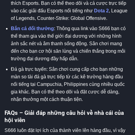
thích Esports. Bạn có thể theo dõi và cá cược trực tiếp
khẳng định được vị thế của mình nhờ vào nhiều yếu
vào các giải đấu Esports nổi tiếng như
Dota 2
, League
tố nổi bật, tạo nên sự khác biệt và mang đến những
of Legends, Counter-Strike: Global Offensive.
trải nghiệm tốt nhất cho hội viên.
Bắn cá đổi thưởng
: Thông qua link vào S666 bạn có
thể tham gia vào thế giới đại dương với những hình
ảnh sắc nét và âm thanh sống động. Sân chơi mang
đến cho bạn cơ hội săn lùng và chiến thắng trong môi
trường đại dương đầy hấp dẫn.
Đá gà trực tuyến: Sân chơi cung cấp cho bạn những
màn so tài đá gà trực tiếp từ các kê trường hàng đầu
nổi tiếng tại Campuchia, Philippines cùng nhiều quốc
gia khác. Bạn có thể theo dõi và đặt cược dễ dàng,
nhận thưởng một cách thuận tiện.
Điểm mạnh hấp dẫn, thu hút đông đảo người dùng
FAQs – Giải đáp những câu hỏi về nhà cái của
hội viên
Kho game đa dạng với hơn 1000 sản phẩm chất
S666 luôn đặt lợi ích của thành viên lên hàng đầu, vì vậy