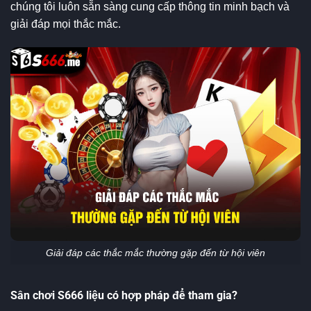
lượng
chúng tôi luôn sẵn sàng cung cấp thông tin minh bạch và
giải đáp mọi thắc mắc.
Nền tảng
vswin
sở hữu hơn 1000 sản phẩm game
đến từ các nhà sản xuất hàng đầu thế giới. Dù bạn
yêu thích cá cược thể thao, casino hay các trò slot
machine, tất cả đều có mặt tại đây. Không chỉ đa
dạng về thể loại, chất lượng âm thanh và hình ảnh
với giao diện đẹp mắt cũng làm tăng thêm sự hấp
dẫn cho mỗi trải nghiệm.
Ưu đãi đặc biệt với quà tặng cực khủng cho hội
viên
S666 nhà cái không ngừng mang đến những
chương trình ưu đãi hấp dẫn cho hội viên. Mỗi ngày,
các sự kiện khuyến mãi lớn nhỏ liên tục được cập
Giải đáp các thắc mắc thường gặp đến từ hội viên
nhật, từ nạp tiền đầu tiên, điểm danh hàng ngày đến
hoàn trả không giới hạn. Đây chính là cơ hội vàng
cho những ai muốn tăng cơ hội chiến thắng và kiếm
Sân chơi S666 liệu có hợp pháp để tham gia?
lời từ việc cá cược tại nền tảng.