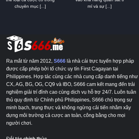
chuyên mục [...]
mỉ và sự [...]
Ra mắt từ năm 2012,
S666
là nhà cái trực tuyến hợp pháp
được cấp phép bởi tổ chức uy tín First Cagayan tại
Philippines. Hợp tác cùng các nhà cung cấp danh tiếng như
CX, AG, BG, OG, CQ9 và IBO, S666 cam kết mang đến trải
nghiệm giải trí đỉnh cao cùng dịch vụ hỗ trợ 24/7. Luôn tuân
thủ quy định từ Chính phủ Philippines, S666 chú trọng sự
minh bạch, trung thực và không ngừng cải tiến nhằm xây
dựng môi trường cá cược an toàn, công bằng cho mọi
người chơi.
Đối tác chính thức