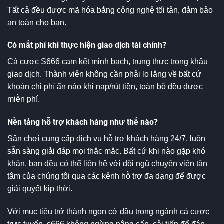
Tất cả đều được mã hóa bằng công nghệ tối tân, đảm bảo
an toàn cho bạn.
Có mất phí khi thực hiện giao dịch tài chính?
Cá cược S666 cam kết minh bạch, trung thực trong khâu
giao dịch. Thành viên không cần phải lo lắng về bất cứ
khoản chi phí ẩn nào khi nạp/rút tiền, toàn bộ đều được
miễn phí.
Nền tảng hỗ trợ khách hàng như thế nào?
Sân chơi cung cấp dịch vụ hỗ trợ khách hàng 24/7, luôn
sẵn sàng giải đáp mọi thắc mắc. Bất cứ khi nào gặp khó
khăn, bạn đều có thể liên hệ với đội ngũ chuyên viên tận
tâm của chúng tôi qua các kênh hỗ trợ đa dạng để được
giải quyết kịp thời.
Với mục tiêu trở thành ngọn cờ đầu trong ngành cá cược