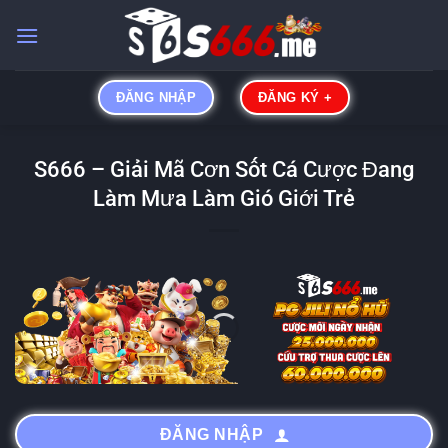
Chuyển
đến
nội
dung
ĐĂNG NHẬP
ĐĂNG KÝ +
S666 – Giải Mã Cơn Sốt Cá Cược Đang
Làm Mưa Làm Gió Giới Trẻ
ĐĂNG NHẬP