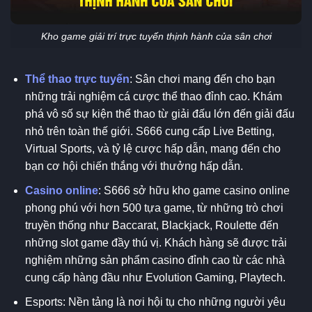
Cam kết sự minh bạch, trung thực trong từng quá
Kho game giải trí trực tuyến thịnh hành của sân chơi
trình
Sân chơi
vswin
cam kết bảo vệ thông tin cá nhân
Thể thao trực tuyến
: Sân chơi mang đến cho bạn
của khách hàng an toàn nhất bằng hệ thống mã hóa
những trải nghiệm cá cược thể thao đỉnh cao. Khám
dữ liệu hiện đại. Đội ngũ nhân viên không ngừng
phá vô số sự kiện thể thao từ giải đấu lớn đến giải đấu
nâng cấp công nghệ để đảm bảo môi trường cá
nhỏ trên toàn thế giới. S666 cung cấp Live Betting,
cược an toàn và minh bạch, tạo sự yên tâm cho
Virtual Sports, và tỷ lệ cược hấp dẫn, mang đến cho
người chơi.
bạn cơ hội chiến thắng với thưởng hấp dẫn.
Bên cạnh đó bạn có thể cùng đồng hành với nền
Casino online
: S666 sở hữu kho game casino online
tảng bằng cách truy cập link S666 https://koachify.io/
phong phú với hơn 500 tựa game, từ những trò chơi
để tham gia trải nghiệm hấp dẫn.
truyền thống như Baccarat, Blackjack, Roulette đến
những slot game đầy thú vị. Khách hàng sẽ được trải
Top các ưu điểm đặc biệt dành riêng cho
nghiệm những sản phẩm casino đỉnh cao từ các nhà
hội viên S666
cung cấp hàng đầu như Evolution Gaming, Playtech.
Không phải ngẫu nhiên mà
18win
lại được rất nhiều
Esports: Nền tảng là nơi hội tụ cho những người yêu
người yêu thích và tin tưởng. Sàn cá cược này đã